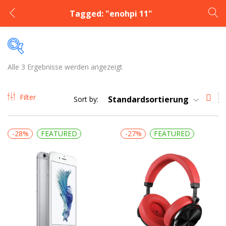
Tagged: "enohpi 11"
LOGIN
Enter your username and password to login.
Alle 3 Ergebnisse werden angezeigt
Price
Filter
Standardsortierung
Sort by:
152CHF
600CHF
Preis:
—
-28%
FEATURED
-27%
FEATURED
Remember me
Lost password?
Zum Verkauf
(1)
Product Categories
Product Categories