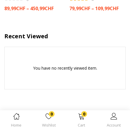
Bewertet
Preisspanne:
Prei
89,99
CHF
–
450,99
CHF
79,99
CHF
–
109,99
CHF
mit
4.75
89,99CHF
79,9
von 5
bis
bis
450,99CHF
109,
Recent Viewed
You have no recently viewed item.
0
0
Home
Wishlist
Cart
Account