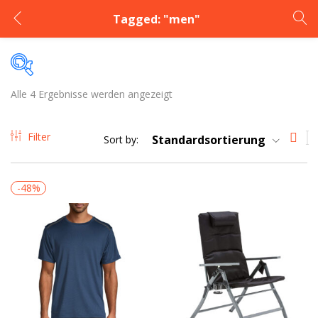
Tagged: "men"
LOGIN
Enter your username and password to login.
Alle 4 Ergebnisse werden angezeigt
Price
Filter
Standardsortierung
Sort by:
60CHF
351CHF
Preis:
—
-48%
Remember me
Lost password?
Zum Verkauf
(1)
Product Categories
Product Categories